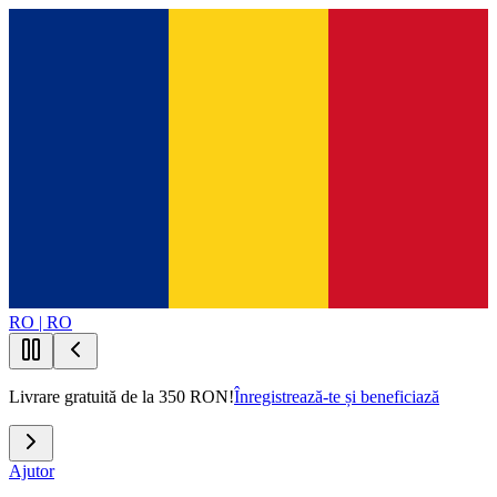
RO | RO
Livrare gratuită de la 350 RON!
Înregistrează-te și beneficiază
Ajutor