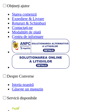
Obțineți ajutor
Starea comenzii
Expediere & Livrare
Retururi & Schimburi
Contactați-ne
Modalități de plată
Centru de informare
Despre Converse
Istoria noastră
Găsește un magazin
Servicii disponibile