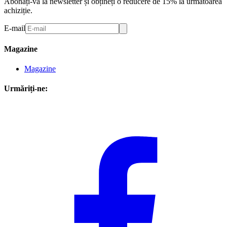
Abonați-vă la newsletter și obțineți o reducere de 15% la următoarea
achiziție.
E-mail
Magazine
Magazine
Urmăriți-ne: