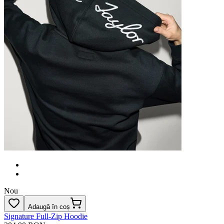
Nou
Adaugă în coș
Signature Full‑Zip Hoodie