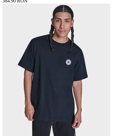
384.90 RON