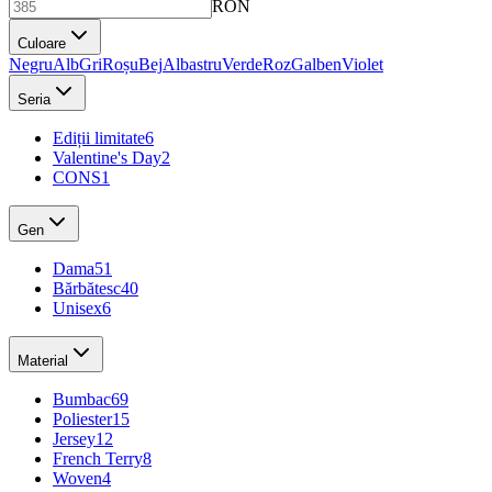
RON
Culoare
Negru
Alb
Gri
Roșu
Bej
Albastru
Verde
Roz
Galben
Violet
Seria
Ediții limitate
6
Valentine's Day
2
CONS
1
Gen
Dama
51
Bărbătesc
40
Unisex
6
Material
Bumbac
69
Poliester
15
Jersey
12
French Terry
8
Woven
4