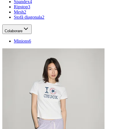
Spandex
4
Ripstop
3
Mesh
2
Stofă diagonala
2
Colaborare
Minions
6