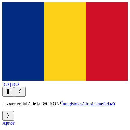
RO | RO
Livrare gratuită de la 350 RON!
Înregistrează-te și beneficiază
Ajutor