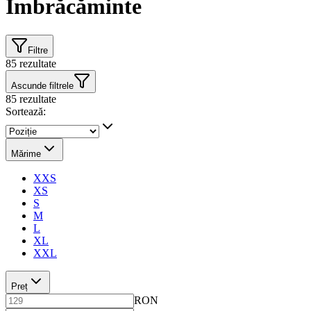
Îmbrăcăminte
Filtre
85
rezultate
Ascunde filtrele
85
rezultate
Sortează:
Mărime
XXS
XS
S
M
L
XL
XXL
Preț
RON