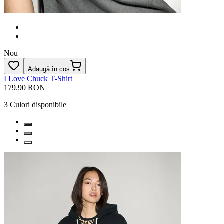
Nou
Adaugă în coș
I Love Chuck T‑Shirt
179.90 RON
3
Culori disponibile