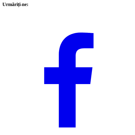
Urmăriți-ne: