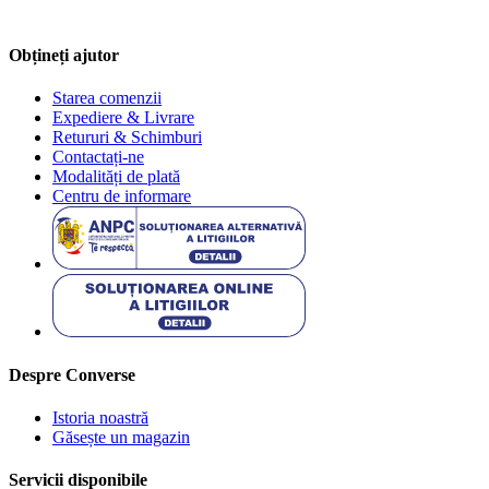
Obțineți ajutor
Starea comenzii
Expediere & Livrare
Retururi & Schimburi
Contactați-ne
Modalități de plată
Centru de informare
Despre Converse
Istoria noastră
Găsește un magazin
Servicii disponibile