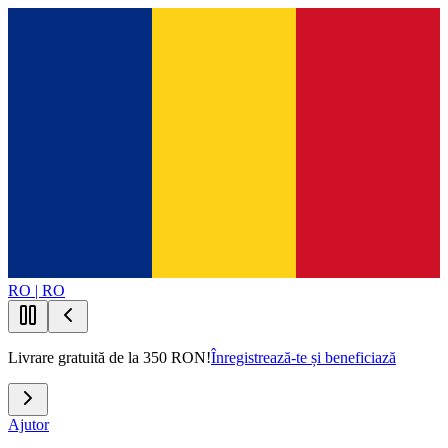
RO | RO
Livrare gratuită de la 350 RON!
Înregistrează-te și beneficiază
Ajutor