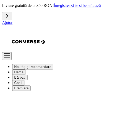
Livrare gratuită de la 350 RON!
Înregistrează-te și beneficiază
Ajutor
Noutăți și recomandate
Damă
Bărbați
Copii
Premiere