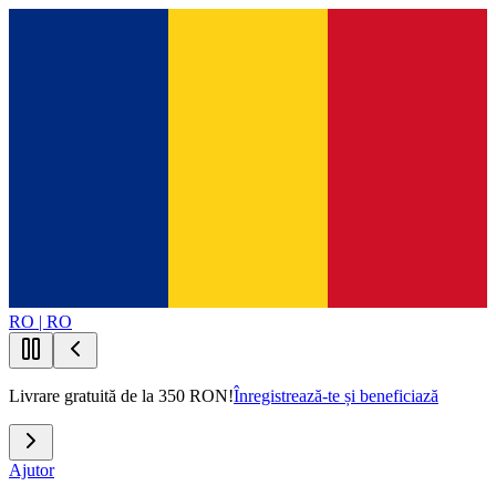
RO | RO
Livrare gratuită de la 350 RON!
Înregistrează-te și beneficiază
Ajutor