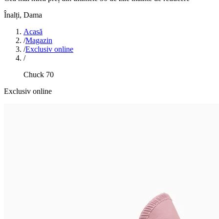
Înalți
,
Dama
Acasă
/
Magazin
/
Exclusiv online
/
Chuck 70
Exclusiv online