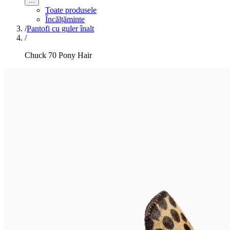
...
Toate produsele
Încălțăminte
/
Pantofi cu guler înalt
/
Chuck 70 Pony Hair