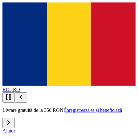
RO | RO
Livrare gratuită de la 350 RON!
Înregistrează-te și beneficiază
Ajutor