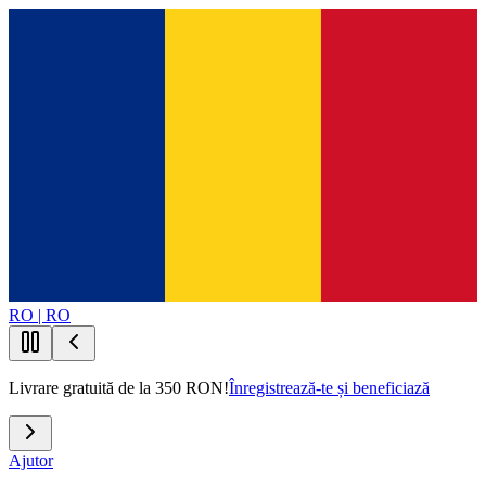
RO | RO
Livrare gratuită de la 350 RON!
Înregistrează-te și beneficiază
Ajutor