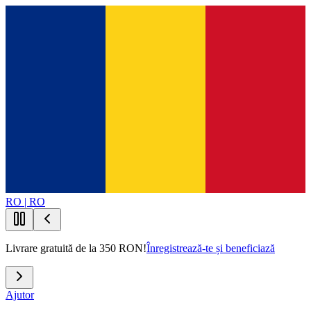
RO | RO
Livrare gratuită de la 350 RON!
Înregistrează-te și beneficiază
Ajutor