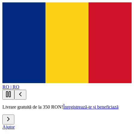
RO | RO
Livrare gratuită de la 350 RON!
Înregistrează-te și beneficiază
Ajutor