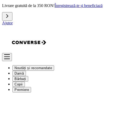
Livrare gratuită de la 350 RON!
Înregistrează-te și beneficiază
Ajutor
Noutăți și recomandate
Damă
Bărbați
Copii
Premiere