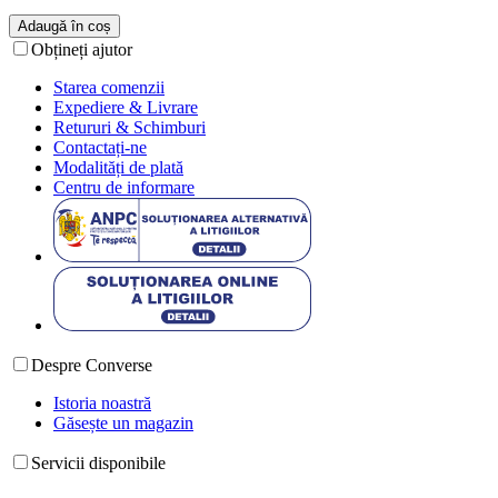
Adaugă în coș
Obțineți ajutor
Starea comenzii
Expediere & Livrare
Retururi & Schimburi
Contactați-ne
Modalități de plată
Centru de informare
Despre Converse
Istoria noastră
Găsește un magazin
Servicii disponibile