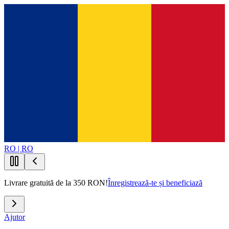
RO | RO
Livrare gratuită de la 350 RON!
Înregistrează-te și beneficiază
Ajutor