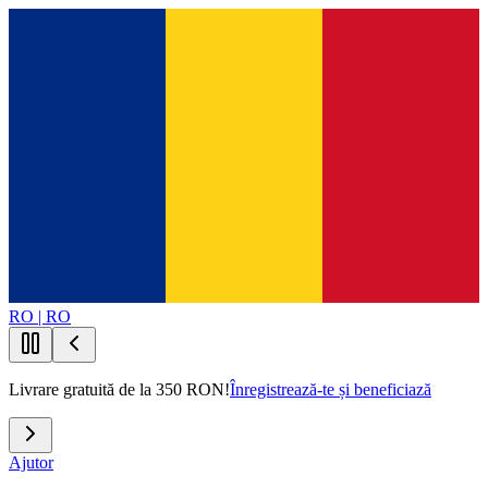
RO | RO
Livrare gratuită de la 350 RON!
Înregistrează-te și beneficiază
Ajutor