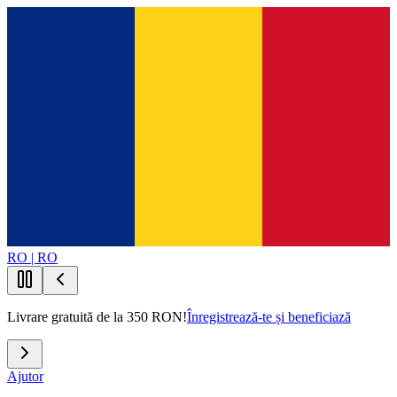
RO | RO
Livrare gratuită de la 350 RON!
Înregistrează-te și beneficiază
Ajutor