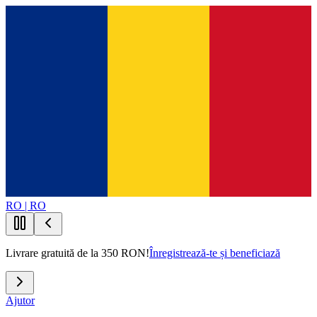
RO | RO
Livrare gratuită de la 350 RON!
Înregistrează-te și beneficiază
Ajutor