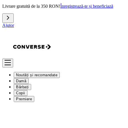
Livrare gratuită de la 350 RON!
Înregistrează-te și beneficiază
Ajutor
Noutăți și recomandate
Damă
Bărbați
Copii
Premiere