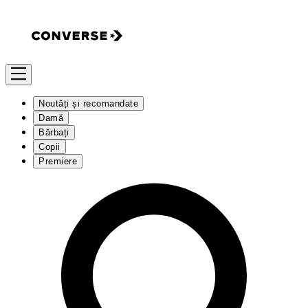
Noutăți și recomandate
Damă
Bărbați
Copii
Premiere