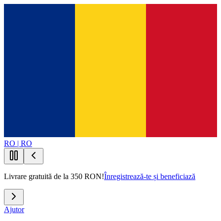
RO | RO
Livrare gratuită de la 350 RON!
Înregistrează-te și beneficiază
Ajutor