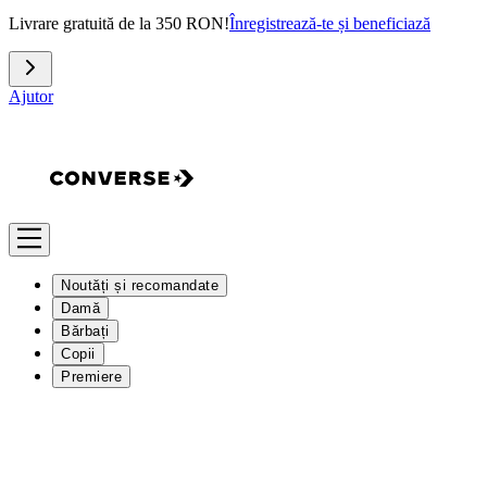
Livrare gratuită de la 350 RON!
Înregistrează-te și beneficiază
Ajutor
Noutăți și recomandate
Damă
Bărbați
Copii
Premiere