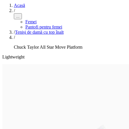
Acasă
/
...
Femei
Pantofi pentru femei
/
Teniși de damă cu top înalt
/
Chuck Taylor All Star Move Platform
Lightweight