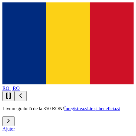
RO | RO
Livrare gratuită de la 350 RON!
Înregistrează-te și beneficiază
Ajutor