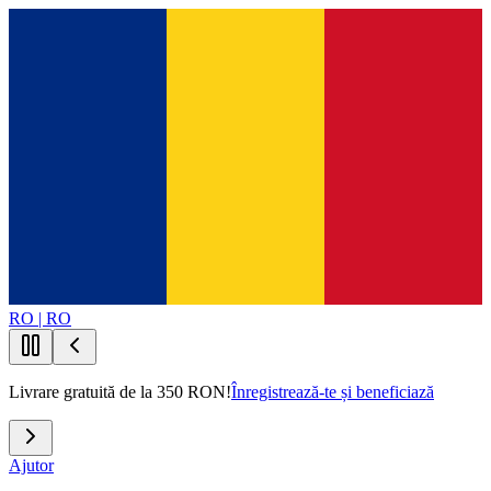
RO | RO
Livrare gratuită de la 350 RON!
Înregistrează-te și beneficiază
Ajutor