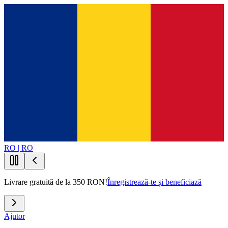
RO | RO
Livrare gratuită de la 350 RON!
Înregistrează-te și beneficiază
Ajutor