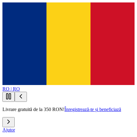
RO | RO
Livrare gratuită de la 350 RON!
Înregistrează-te și beneficiază
Ajutor