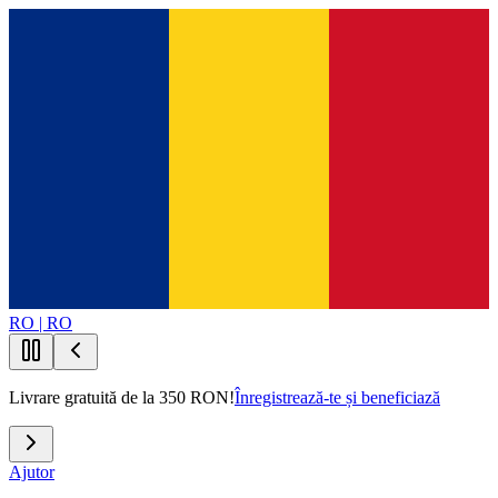
RO | RO
Livrare gratuită de la 350 RON!
Înregistrează-te și beneficiază
Ajutor