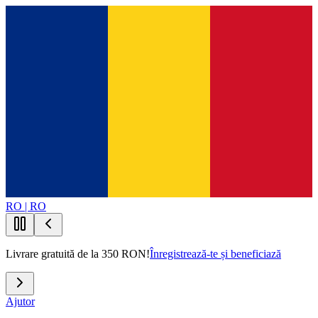
RO | RO
Livrare gratuită de la 350 RON!
Înregistrează-te și beneficiază
Ajutor