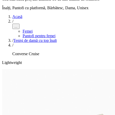
Înalți, Pantofi cu platformă
,
Bărbătesc, Dama, Unisex
Acasă
/
...
Femei
Pantofi pentru femei
/
Teniși de damă cu top înalt
/
Converse Cruise
Lightweight