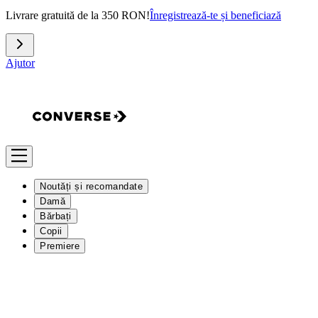
Livrare gratuită de la 350 RON!
Înregistrează-te și beneficiază
Ajutor
Noutăți și recomandate
Damă
Bărbați
Copii
Premiere