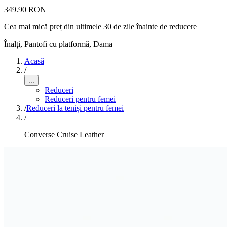
349.90 RON
Cea mai mică preț din ultimele 30 de zile înainte de reducere
Înalți, Pantofi cu platformă
,
Dama
Acasă
/
...
Reduceri
Reduceri pentru femei
/
Reduceri la teniși pentru femei
/
Converse Cruise Leather