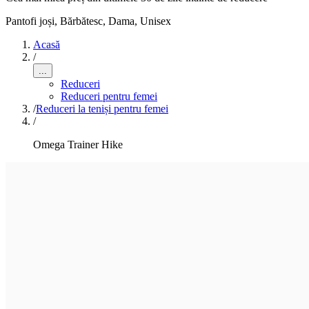
Pantofi joși
,
Bărbătesc, Dama, Unisex
Acasă
/
...
Reduceri
Reduceri pentru femei
/
Reduceri la teniși pentru femei
/
Omega Trainer Hike