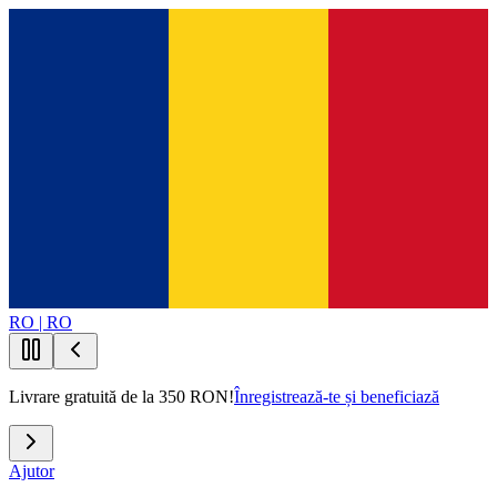
RO | RO
Livrare gratuită de la 350 RON!
Înregistrează-te și beneficiază
Ajutor