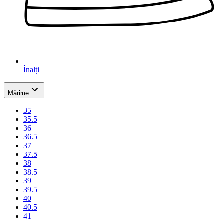
Înalți
Mărime
35
35.5
36
36.5
37
37.5
38
38.5
39
39.5
40
40.5
41