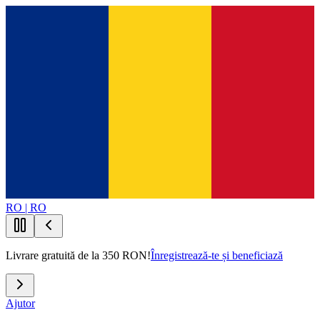
RO | RO
Livrare gratuită de la 350 RON!
Înregistrează-te și beneficiază
Ajutor