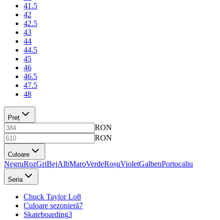
41.5
42
42.5
43
44
44.5
45
46
46.5
47.5
48
Preț
RON
RON
Culoare
Negru
Roz
Gri
Bej
Alb
Maro
Verde
Roșu
Violet
Galben
Portocaliu
Seria
Chuck Taylor Lo
8
Culoare sezonieră
7
Skateboarding
3