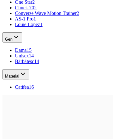
One Star
2
Chuck 70
2
Converse Wave Motion Trainer
2
AS-1 Pro
1
Louie Lopez
1
Gen
Dama
15
Unisex
14
Bărbătesc
14
Material
Catifea
16