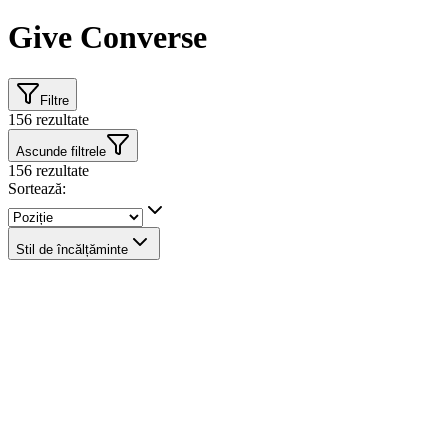
Give Converse
Filtre
156
rezultate
Ascunde filtrele
156
rezultate
Sortează:
Stil de încălțăminte