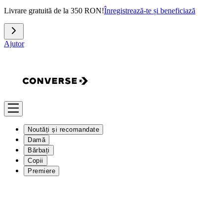
Livrare gratuită de la 350 RON!
Înregistrează-te și beneficiază
Ajutor
Noutăți și recomandate
Damă
Bărbați
Copii
Premiere