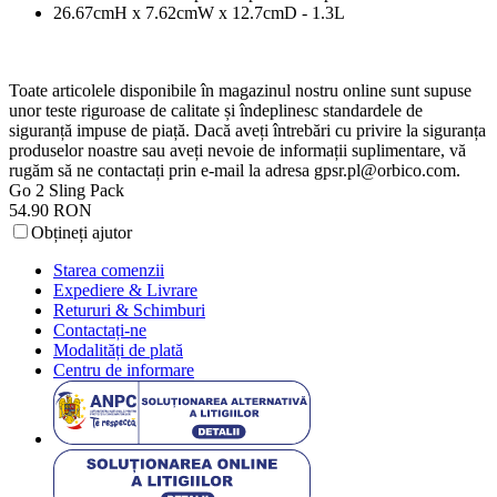
26.67cmH x 7.62cmW x 12.7cmD - 1.3L
Toate articolele disponibile în magazinul nostru online sunt supuse
unor teste riguroase de calitate și îndeplinesc standardele de
siguranță impuse de piață. Dacă aveți întrebări cu privire la siguranța
produselor noastre sau aveți nevoie de informații suplimentare, vă
rugăm să ne contactați prin e-mail la adresa
gpsr.pl@orbico.com
.
Go 2 Sling Pack
54.90 RON
Obțineți ajutor
Starea comenzii
Expediere & Livrare
Retururi & Schimburi
Contactați-ne
Modalități de plată
Centru de informare