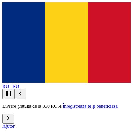
RO | RO
Livrare gratuită de la 350 RON!
Înregistrează-te și beneficiază
Ajutor