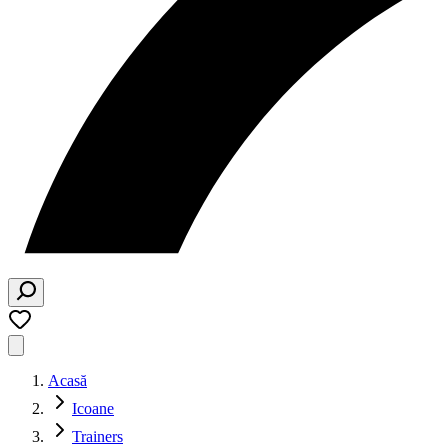
Acasă
Icoane
Trainers