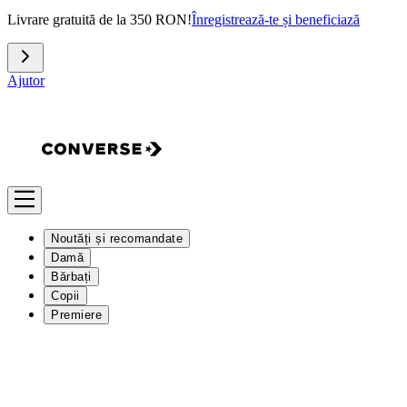
Livrare gratuită de la 350 RON!
Înregistrează-te și beneficiază
Ajutor
Noutăți și recomandate
Damă
Bărbați
Copii
Premiere