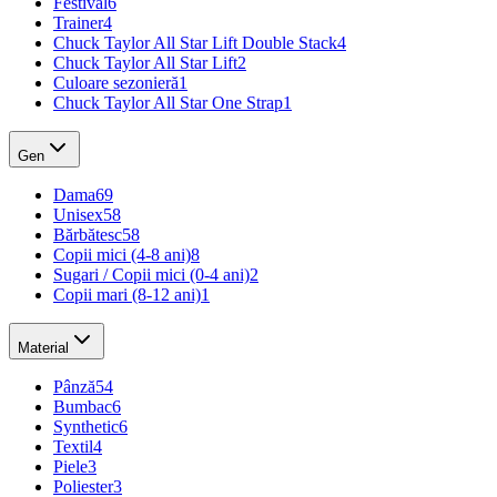
Festival
6
Trainer
4
Chuck Taylor All Star Lift Double Stack
4
Chuck Taylor All Star Lift
2
Culoare sezonieră
1
Chuck Taylor All Star One Strap
1
Gen
Dama
69
Unisex
58
Bărbătesc
58
Copii mici (4-8 ani)
8
Sugari / Copii mici (0-4 ani)
2
Copii mari (8-12 ani)
1
Material
Pânză
54
Bumbac
6
Synthetic
6
Textil
4
Piele
3
Poliester
3