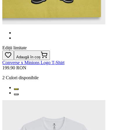
Ediții limitate
Adaugă în coș
Converse x Minions Logo T-Shirt
199.90 RON
2
Culori disponibile