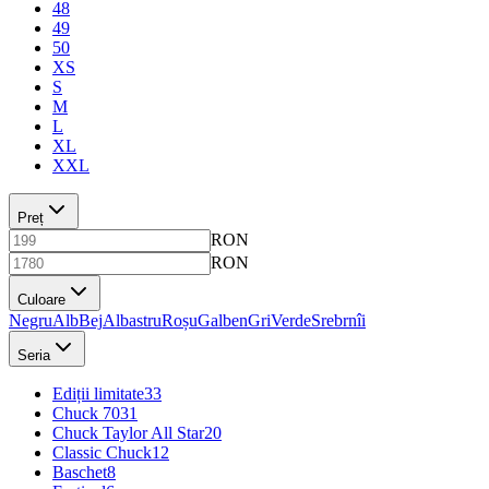
48
49
50
XS
S
M
L
XL
XXL
Preț
RON
RON
Culoare
Negru
Alb
Bej
Albastru
Roșu
Galben
Gri
Verde
Srebrnîi
Seria
Ediții limitate
33
Chuck 70
31
Chuck Taylor All Star
20
Classic Chuck
12
Baschet
8