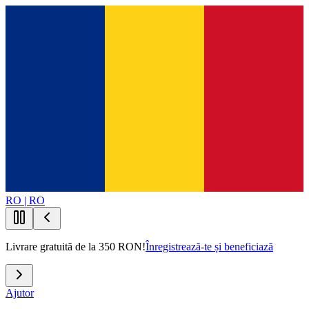
RO | RO
Livrare gratuită de la 350 RON!
Înregistrează-te și beneficiază
Ajutor