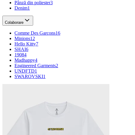
Pânză din poliester
3
Denim
1
Colaborare
Comme Des Garçons
16
Minions
12
Hello Kitty
7
SHAI
6
1908
4
Madhappy
4
Engineered Garments
2
UNDFTD
1
SWAROVSKI
1