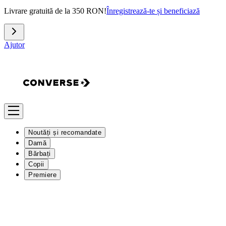
Livrare gratuită de la 350 RON!
Înregistrează-te și beneficiază
Ajutor
Noutăți și recomandate
Damă
Bărbați
Copii
Premiere