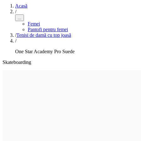
Acasă
/
...
Femei
Pantofi pentru femei
/
Tenisi de damă cu top joasă
/
One Star Academy Pro Suede
Skateboarding