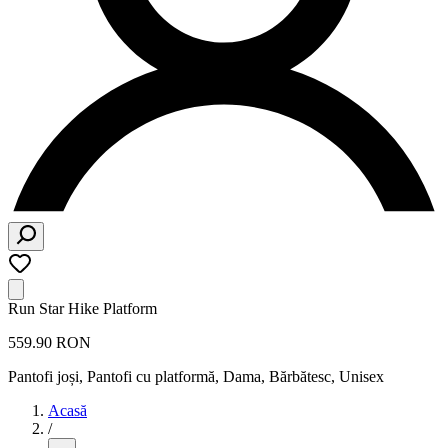
Run Star Hike Platform
559.90 RON
Pantofi joși, Pantofi cu platformă
,
Dama, Bărbătesc, Unisex
Acasă
/