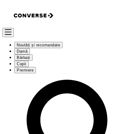
Noutăți și recomandate
Damă
Bărbați
Copii
Premiere