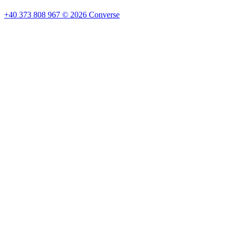
+40 373 808 967
©
2026
Converse