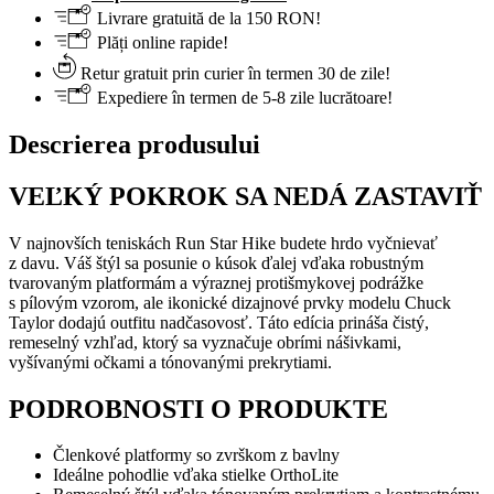
Livrare gratuită de la 150 RON!
Plăți online rapide!
Retur gratuit prin curier în termen 30 de zile!
Expediere în termen de 5-8 zile lucrătoare!
Descrierea produsului
VEĽKÝ POKROK SA NEDÁ ZASTAVIŤ
V najnovších teniskách Run Star Hike budete hrdo vyčnievať
z davu. Váš štýl sa posunie o kúsok ďalej vďaka robustným
tvarovaným platformám a výraznej protišmykovej podrážke
s pílovým vzorom, ale ikonické dizajnové prvky modelu Chuck
Taylor dodajú outfitu nadčasovosť. Táto edícia prináša čistý,
remeselný vzhľad, ktorý sa vyznačuje obrími nášivkami,
vyšívanými očkami a tónovanými prekrytiami.
PODROBNOSTI O PRODUKTE
Členkové platformy so zvrškom z bavlny
Ideálne pohodlie vďaka stielke OrthoLite