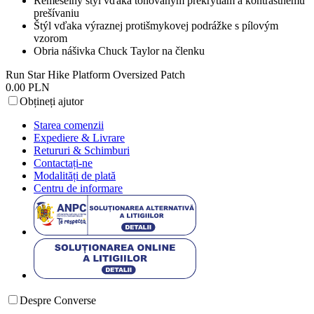
Remeselný štýl vďaka tónovaným prekrytiam a kontrastnému
prešívaniu
Štýl vďaka výraznej protišmykovej podrážke s pílovým
vzorom
Obria nášivka Chuck Taylor na členku
Run Star Hike Platform Oversized Patch
0.00 PLN
Obțineți ajutor
Starea comenzii
Expediere & Livrare
Retururi & Schimburi
Contactați-ne
Modalități de plată
Centru de informare
Despre Converse