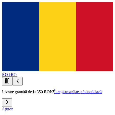
RO | RO
Livrare gratuită de la 350 RON!
Înregistrează-te și beneficiază
Ajutor