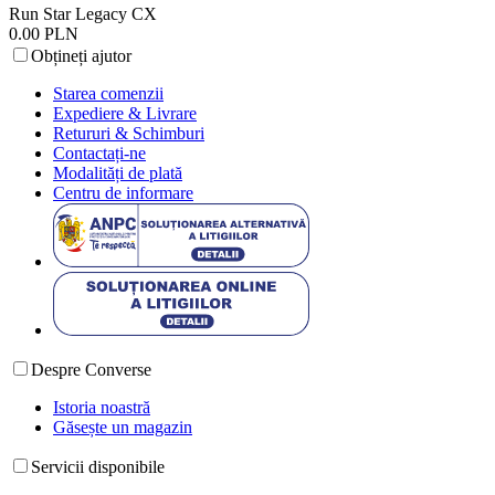
Run Star Legacy CX
0.00 PLN
Obțineți ajutor
Starea comenzii
Expediere & Livrare
Retururi & Schimburi
Contactați-ne
Modalități de plată
Centru de informare
Despre Converse
Istoria noastră
Găsește un magazin
Servicii disponibile