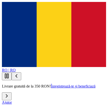
RO | RO
Livrare gratuită de la 350 RON!
Înregistrează-te și beneficiază
Ajutor