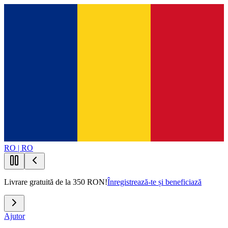
RO | RO
Livrare gratuită de la 350 RON!
Înregistrează-te și beneficiază
Ajutor