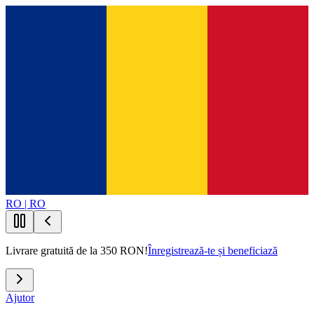
RO | RO
Livrare gratuită de la 350 RON!
Înregistrează-te și beneficiază
Ajutor