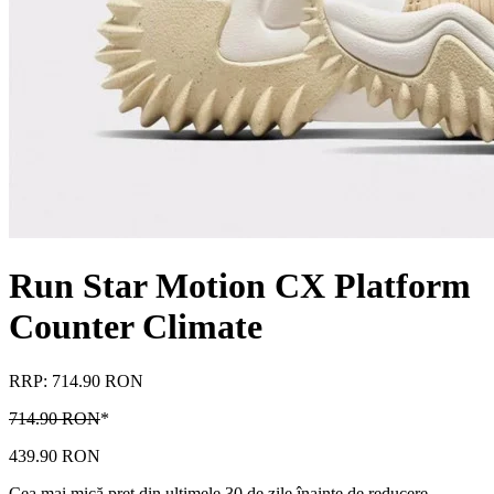
Run Star Motion CX Platform
Counter Climate
RRP: 714.90 RON
714.90 RON
*
439.90 RON
Cea mai mică preț din ultimele 30 de zile înainte de reducere