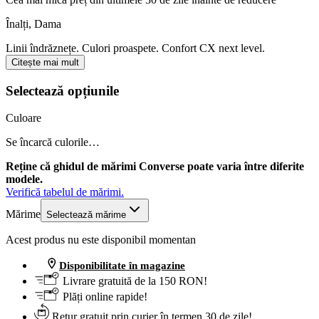
Înalți
,
Dama
Linii îndrăznețe. Culori proaspete. Confort CX next level.
Citește mai mult
Selectează opțiunile
Culoare
Se încarcă culorile…
Reține că ghidul de mărimi Converse poate varia între diferite
modele.
Verifică tabelul de mărimi.
Mărime
Selectează mărime
Acest produs nu este disponibil momentan
Disponibilitate în magazine
Livrare gratuită de la 150 RON!
Plăți online rapide!
Retur gratuit prin curier în termen 30 de zile!