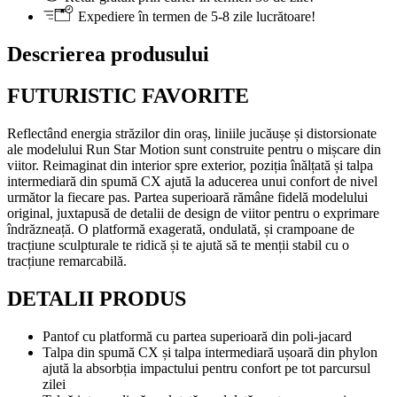
Expediere în termen de 5-8 zile lucrătoare!
Descrierea produsului
FUTURISTIC FAVORITE
Reflectând energia străzilor din oraș, liniile jucăușe și distorsionate
ale modelului Run Star Motion sunt construite pentru o mișcare din
viitor. Reimaginat din interior spre exterior, poziția înălțată și talpa
intermediară din spumă CX ajută la aducerea unui confort de nivel
următor la fiecare pas. Partea superioară rămâne fidelă modelului
original, juxtapusă de detalii de design de viitor pentru o exprimare
îndrăzneață. O platformă exagerată, ondulată, și crampoane de
tracțiune sculpturale te ridică și te ajută să te menții stabil cu o
tracțiune remarcabilă.
DETALII PRODUS
Pantof cu platformă cu partea superioară din poli-jacard
Talpa din spumă CX și talpa intermediară ușoară din phylon
ajută la absorbția impactului pentru confort pe tot parcursul
zilei