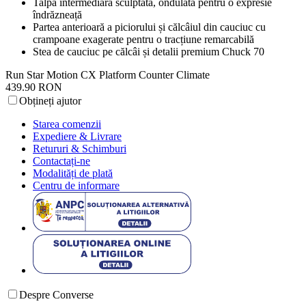
Talpă intermediară sculptată, ondulată pentru o expresie
îndrăzneață
Partea anterioară a piciorului și călcâiul din cauciuc cu
crampoane exagerate pentru o tracțiune remarcabilă
Stea de cauciuc pe călcâi și detalii premium Chuck 70
Run Star Motion CX Platform Counter Climate
439.90 RON
Obțineți ajutor
Starea comenzii
Expediere & Livrare
Retururi & Schimburi
Contactați-ne
Modalități de plată
Centru de informare
Despre Converse