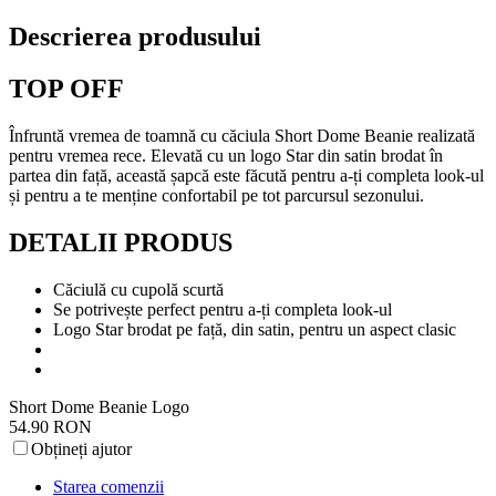
Descrierea produsului
TOP OFF
Înfruntă vremea de toamnă cu căciula Short Dome Beanie realizată
pentru vremea rece. Elevată cu un logo Star din satin brodat în
partea din față, această șapcă este făcută pentru a-ți completa look-ul
și pentru a te menține confortabil pe tot parcursul sezonului.
DETALII PRODUS
Căciulă cu cupolă scurtă
Se potrivește perfect pentru a-ți completa look-ul
Logo Star brodat pe față, din satin, pentru un aspect clasic
Short Dome Beanie Logo
54.90 RON
Obțineți ajutor
Starea comenzii