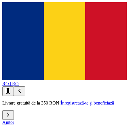
RO | RO
Livrare gratuită de la 350 RON!
Înregistrează-te și beneficiază
Ajutor