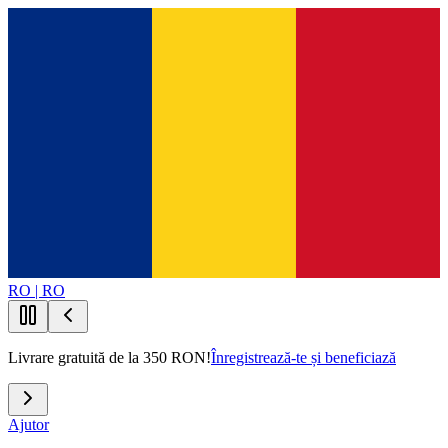
RO | RO
Livrare gratuită de la 350 RON!
Înregistrează-te și beneficiază
Ajutor