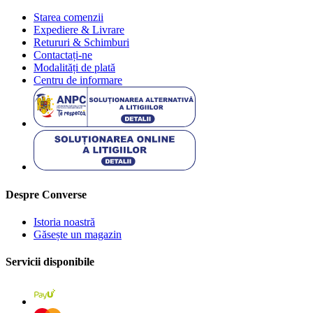
Starea comenzii
Expediere & Livrare
Retururi & Schimburi
Contactați-ne
Modalități de plată
Centru de informare
Despre Converse
Istoria noastră
Găsește un magazin
Servicii disponibile