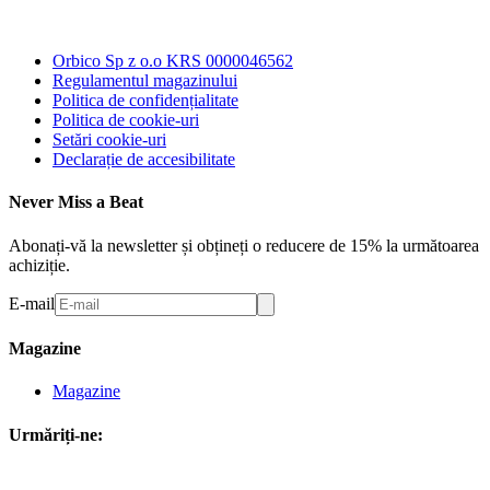
Orbico Sp z o.o KRS 0000046562
Regulamentul magazinului
Politica de confidențialitate
Politica de cookie-uri
Setări cookie-uri
Declarație de accesibilitate
Never Miss a Beat
Abonați-vă la newsletter și obțineți o reducere de 15% la următoarea
achiziție.
E-mail
Magazine
Magazine
Urmăriți-ne: