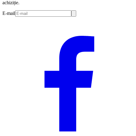
achiziție.
E-mail