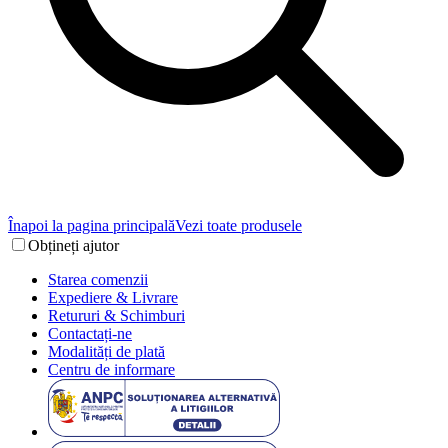
Înapoi la pagina principală
Vezi toate produsele
Obțineți ajutor
Starea comenzii
Expediere & Livrare
Retururi & Schimburi
Contactați-ne
Modalități de plată
Centru de informare