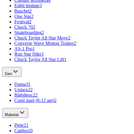
Culoare sezonieră
4
Ediții limitate
3
Baschet
2
One Star
2
Festival
2
Chuck 70
2
Skateboarding
2
Chuck Taylor All Star Move
2
Converse Wave Motion Trainer
2
AS-1 Pro
1
Run Star Hike
1
Chuck Taylor All Star Lift
1
Gen
Dama
31
Unisex
22
Bărbătesc
22
Copii mari (8-12 ani)
2
Material
Piele
21
Catifea
10