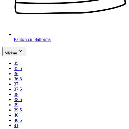
Pantofi cu platformă
Mărime
35
35.5
36
36.5
37
37.5
38
38.5
39
39.5
40
40.5
41