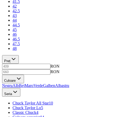
41.5
42
42.5
43
44
44.5
45
46
46.5
47.5
48
Preț
RON
RON
Culoare
Negru
Alb
Bej
Maro
Verde
Galben
Albastru
Seria
Chuck Taylor All Star
10
Chuck Taylor Lo
5
Classic Chuck
4