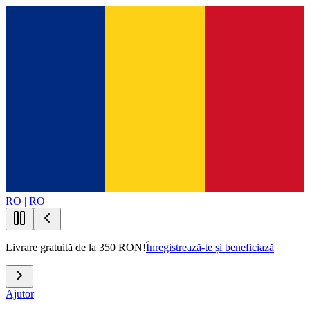
RO | RO
Livrare gratuită de la 350 RON!
Înregistrează-te și beneficiază
Ajutor