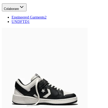
Colaborare
Engineered Garments
2
UNDFTD
1