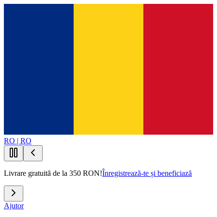
RO | RO
Livrare gratuită de la 350 RON!
Înregistrează-te și beneficiază
Ajutor