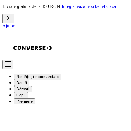
Livrare gratuită de la 350 RON!
Înregistrează-te și beneficiază
Ajutor
Noutăți și recomandate
Damă
Bărbați
Copii
Premiere