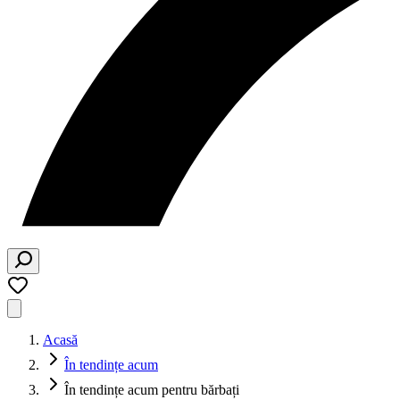
Acasă
În tendințe acum
În tendințe acum pentru bărbați