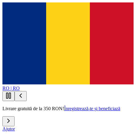
RO | RO
Livrare gratuită de la 350 RON!
Înregistrează-te și beneficiază
Ajutor