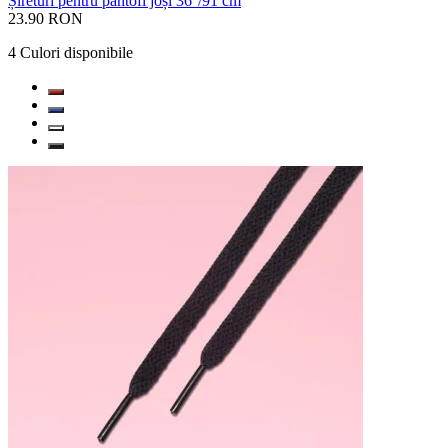
Șireturi pentru pantofi joși 36''/91 cm
23.90 RON
4
Culori disponibile