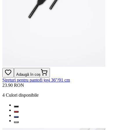
Adaugă în coș
Șireturi pentru pantofi joși 36''/91 cm
23.90 RON
4
Culori disponibile