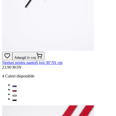
Adaugă în coș
Șireturi pentru pantofi joși 36''/91 cm
23.90 RON
4
Culori disponibile