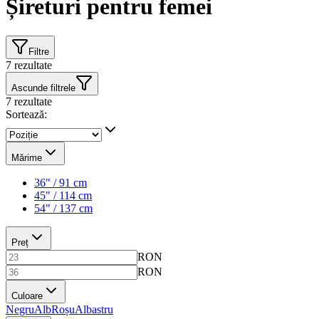
Șireturi pentru femei
Filtre
7
rezultate
Ascunde filtrele
7
rezultate
Sortează:
Mărime
36" / 91 cm
45" / 114 cm
54" / 137 cm
Preț
RON
RON
Culoare
Negru
Alb
Roșu
Albastru