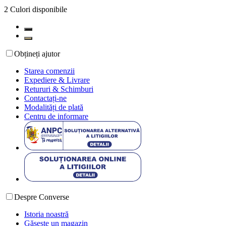
2
Culori disponibile
Obțineți ajutor
Starea comenzii
Expediere & Livrare
Retururi & Schimburi
Contactați-ne
Modalități de plată
Centru de informare
Despre Converse
Istoria noastră
Găsește un magazin