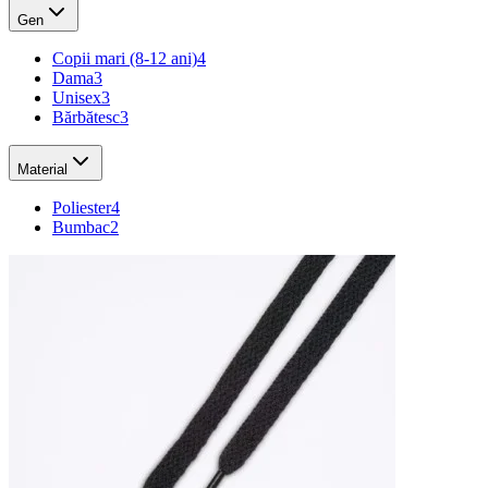
Gen
Copii mari (8-12 ani)
4
Dama
3
Unisex
3
Bărbătesc
3
Material
Poliester
4
Bumbac
2