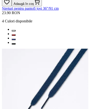
Adaugă în coș
Șireturi pentru pantofi joși 36''/91 cm
23.90 RON
4
Culori disponibile