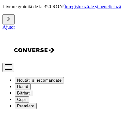
Livrare gratuită de la 350 RON!
Înregistrează-te și beneficiază
Ajutor
Noutăți și recomandate
Damă
Bărbați
Copii
Premiere