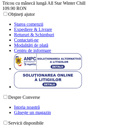
Tricou cu mânecă lungă All Star Winter Chill
109.90 RON
Obțineți ajutor
Starea comenzii
Expediere & Livrare
Retururi & Schimburi
Contactați-ne
Modalități de plată
Centru de informare
Despre Converse
Istoria noastră
Găsește un magazin
Servicii disponibile