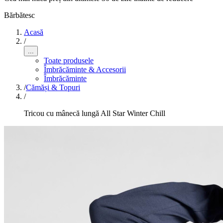
Bărbătesc
Acasă
/
...
Toate produsele
Îmbrăcăminte & Accesorii
Îmbrăcăminte
/
Cămăși & Topuri
/
Tricou cu mânecă lungă All Star Winter Chill