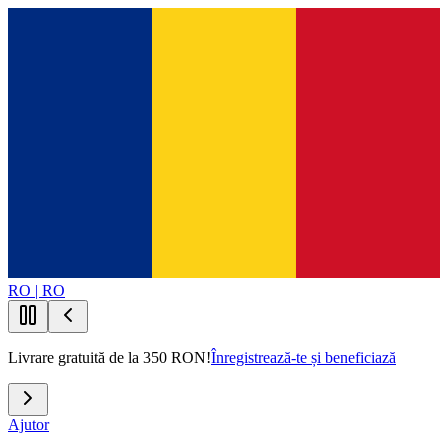
RO | RO
Livrare gratuită de la 350 RON!
Înregistrează-te și beneficiază
Ajutor