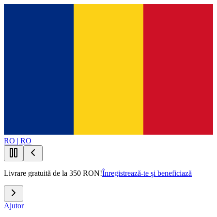
RO | RO
Livrare gratuită de la 350 RON!
Înregistrează-te și beneficiază
Ajutor