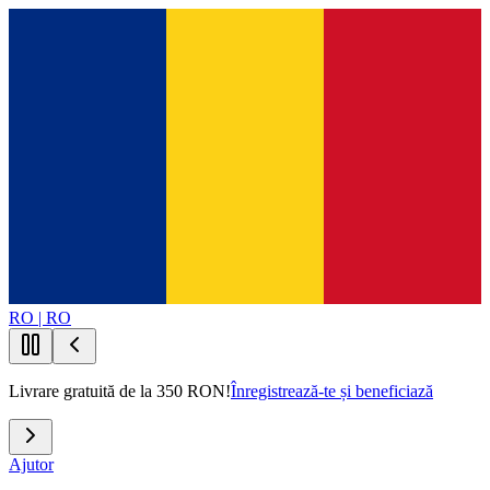
RO | RO
Livrare gratuită de la 350 RON!
Înregistrează-te și beneficiază
Ajutor