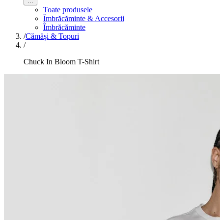
...
Toate produsele
Îmbrăcăminte & Accesorii
Îmbrăcăminte
/
Cămăși & Topuri
/
Chuck In Bloom T-Shirt