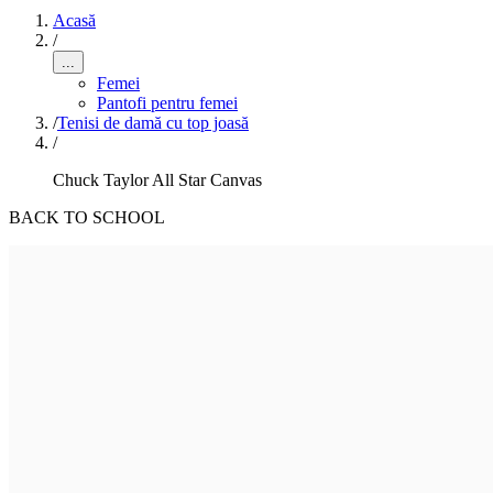
Acasă
/
...
Femei
Pantofi pentru femei
/
Tenisi de damă cu top joasă
/
Chuck Taylor All Star Canvas
BACK TO SCHOOL