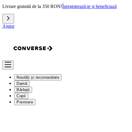
Livrare gratuită de la 350 RON!
Înregistrează-te și beneficiază
Ajutor
Noutăți și recomandate
Damă
Bărbați
Copii
Premiere