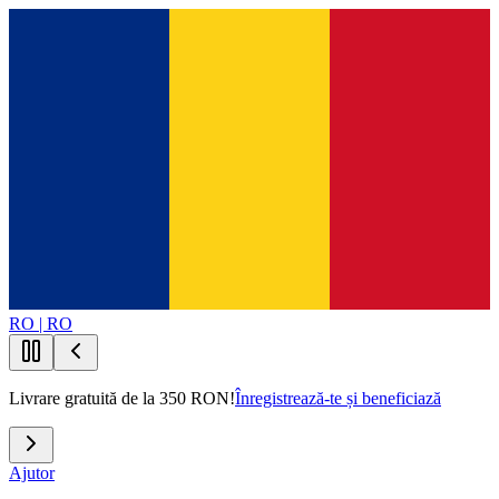
RO | RO
Livrare gratuită de la 350 RON!
Înregistrează-te și beneficiază
Ajutor