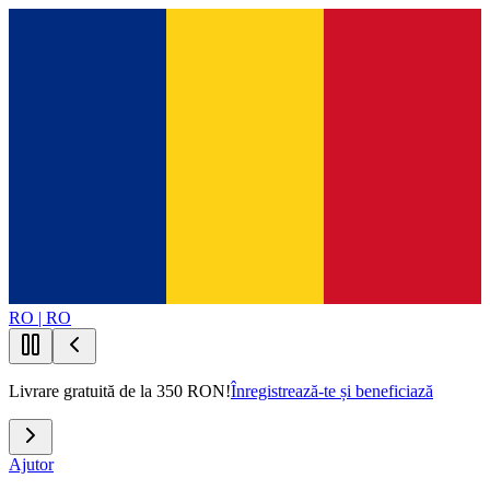
RO | RO
Livrare gratuită de la 350 RON!
Înregistrează-te și beneficiază
Ajutor