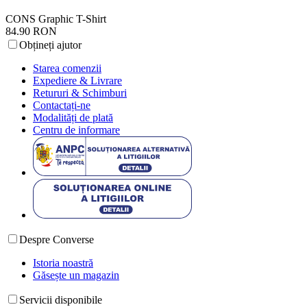
CONS Graphic T-Shirt
84.90 RON
Obțineți ajutor
Starea comenzii
Expediere & Livrare
Retururi & Schimburi
Contactați-ne
Modalități de plată
Centru de informare
Despre Converse
Istoria noastră
Găsește un magazin
Servicii disponibile